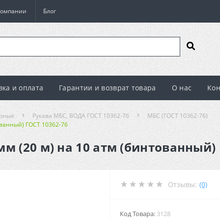
компании
Блог
вка и оплата
Гарантии и возврат товара
О нас
Кон
орные
Рукава МБС, ВОДА ГОСТ 10362-76
МБС (ГОСТ 10362-76)
ованный) ГОСТ 10362-76
м (20 м) на 10 атм (бинтованный) 
Отзывы:
(0)
Код Товара:
3128