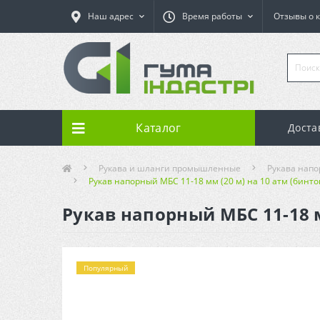
Наш адрес
Время работы
Отзывы о 
Каталог
Доста
Рукава и шланги промышленные
Рукава нап
Рукав напорный МБС 11-18 мм (20 м) на 10 атм (бинт
Рукав напорный МБС 11-18 м
Популярный