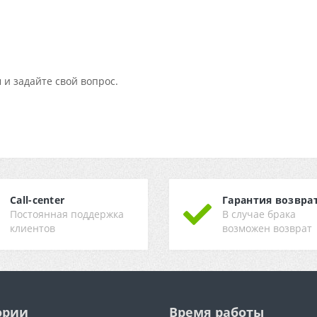
 и задайте свой вопрос.
Call-center
Гарантия возвра
Постоянная поддержка
В случае брака
клиентов
возможен возврат
ории
Время работы