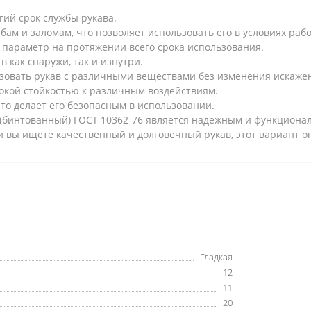
гий срок службы рукава.
ибам и заломам, что позволяет использовать его в условиях ра
й параметр на протяжении всего срока использования.
в как снаружи, так и изнутри.
ьзовать рукав с различными веществами без изменения искажен
сокой стойкостью к различным воздействиям.
что делает его безопасным в использовании.
м (бинтованный) ГОСТ 10362-76 является надежным и функцион
ли вы ищете качественный и долговечный рукав, этот вариант о
Гладкая
12
11
20