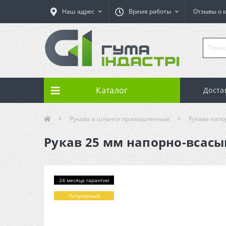
Наш адрес
Время работы
Отзывы о 
Каталог
Доста
Рукава и шланги промышленные
Рукава нап
Рукав 25 мм напорно-всасыв
24 месяца гарантии
Популярный