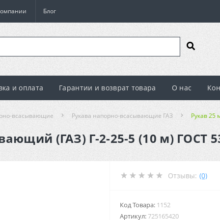
компании
Блог
вка и оплата
Гарантии и возврат товара
О нас
Кон
орно-всасывающие
Рукава напорно-всасывающие ГАЗ
Рукав 25 
ающий (ГАЗ) Г-2-25-5 (10 м) ГОСТ 5
Отзывы:
(0)
Код Товара:
1152
Артикул:
725165420