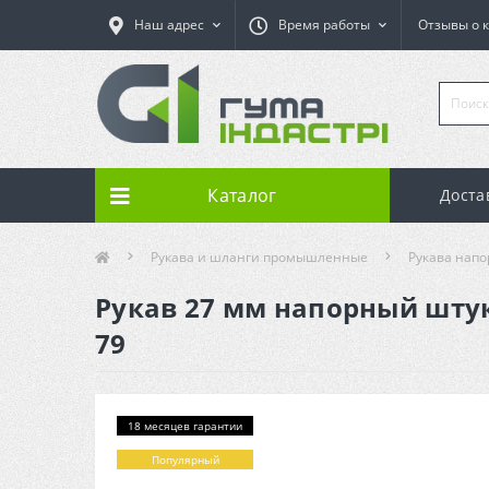
Наш адрес
Время работы
Отзывы о 
Каталог
Доста
Рукава и шланги промышленные
Рукава нап
Рукав 27 мм напорный штука
79
18 месяцев гарантии
Популярный