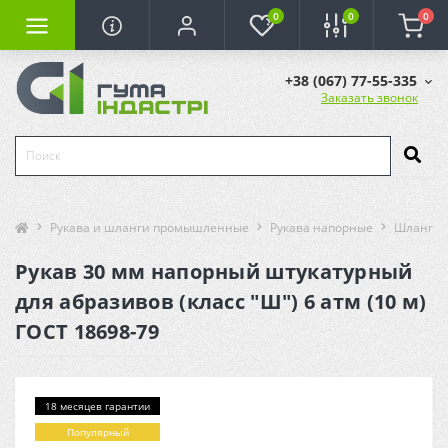
0
0
0
+38 (067) 77-55-335
Заказать звонок
Рукава и шланги промышленные
Рукава напорные
Шланги 
Рукав 30 мм напорный штукатурный
для абразивов (класс "Ш") 6 атм (10 м)
ГОСТ 18698-79
18 месяцев гарантии
Популярный