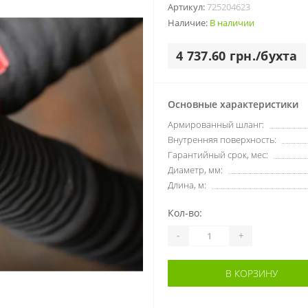
Артикул:
725204623
Наличие:
В наличии
4 737.60 грн./бухта
Основные характеристики
Армированный шланг:
Внутренняя поверхность:
Гарантийный срок, мес:
Диаметр, мм:
Длина, м:
Кол-во:
-
+
В КОРЗИНУ