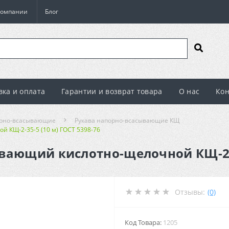
компании
Блог
вка и оплата
Гарантии и возврат товара
О нас
Кон
орно-всасывающие
Рукава напорно-всасывающие КЩ
 КЩ-2-35-5 (10 м) ГОСТ 5398-76
вающий кислотно-щелочной КЩ-2-35
Отзывы:
(0)
Код Товара:
1205