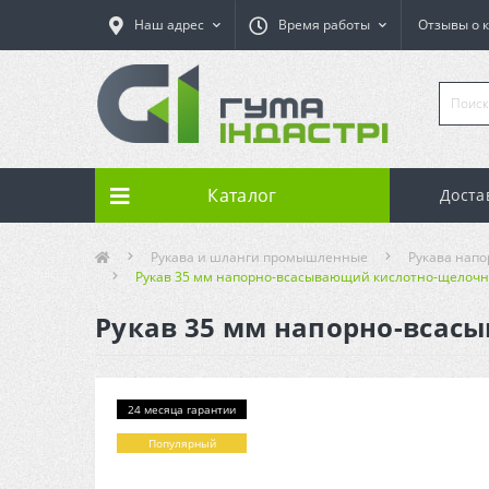
Наш адрес
Время работы
Отзывы о 
Каталог
Доста
Рукава и шланги промышленные
Рукава нап
Рукав 35 мм напорно-всасывающий кислотно-щелочной
Рукав 35 мм напорно-всасы
24 месяца гарантии
Популярный