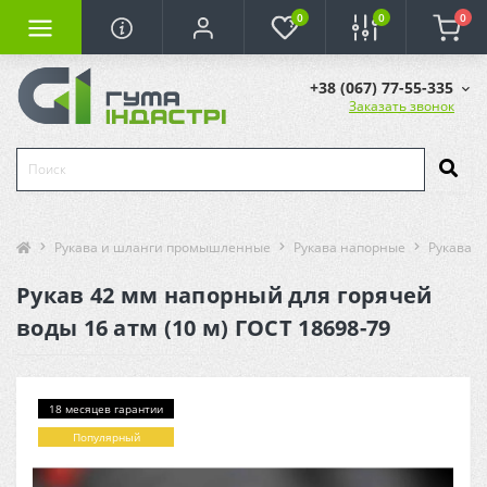
0
0
0
+38 (067) 77-55-335
Заказать звонок
Рукава и шланги промышленные
Рукава напорные
Рукава н
Рукав 42 мм напорный для горячей
воды 16 атм (10 м) ГОСТ 18698-79
18 месяцев гарантии
Популярный