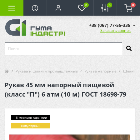
0
0
0
+38 (067) 77-55-335
Заказать звонок
Рукава и шланги промышленные
Рукава напорные
Шланг п
Рукав 45 мм напорный пищевой
(класс "П") 6 атм (10 м) ГОСТ 18698-79
18 месяцев гарантии
Популярный