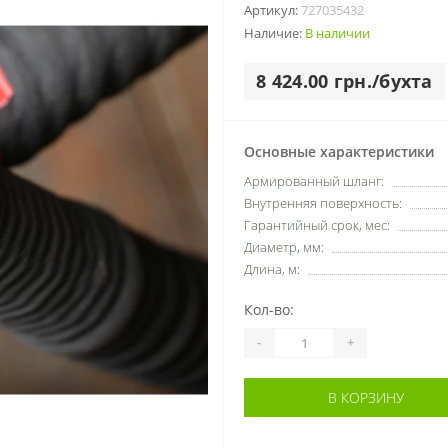
Артикул:
727035432
Наличие:
В наличии
8 424.00 грн./бухта
Основные характеристики
Армированный шланг:
Внутренняя поверхность:
Гарантийный срок, мес:
Диаметр, мм:
Длина, м:
Кол-во:
-
+
В КОРЗИНУ