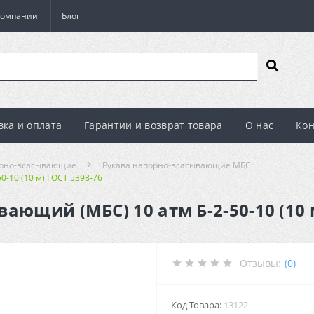
компании
Блог
вка и оплата
Гарантии и возврат товара
О нас
Кон
орно-всасывающие
Рукава напорно-всасывающие МБС
-10 (10 м) ГОСТ 5398-76
ающий (МБС) 10 атм Б-2-50-10 (10 
Отзывы:
(0)
Код Товара:
13122