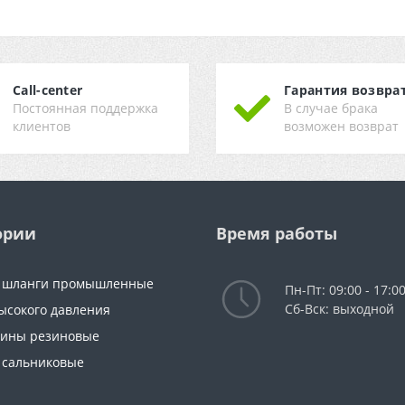
Call-center
Гарантия возвра
Постоянная поддержка
В случае брака
клиентов
возможен возврат
ории
Время работы
и шланги промышленные
Пн-Пт: 09:00 - 17:0
Сб-Вск: выходной
ысокого давления
тины резиновые
 сальниковые