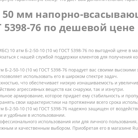
в 50 мм напорно-всасываю
СТ 5398-76 по дешевой цен
С) 10 атм Б-2-50-10 (10 м) ГОСТ 5398-76 по выгодной цене в ма
язаться с нашей службой поддержки клиентов для получения к
м Б-2-50-10 (10 м) ГОСТ 5398-76 порадует вас своими высоким
 позволяет использовать его в широком спектре задач.
рхностью, что обеспечивает низкую изнашиваемость и увеличив
ействию агрессивных веществ как снаружи, так и изнутри.
ьное армирование, которое придает ему стабильность и пропус
хранять свои характеристики на протяжении всего срока исполь
м Б-2-50-10 (10 м) ГОСТ 5398-76 надежно защищен от воздейс
ым и удобным в использовании.
профессионального использования или для личного пользования
адежным и качественным выбором. Приобретая его в магазине Ru