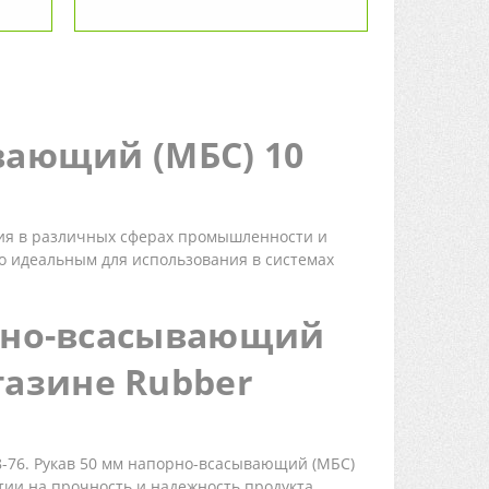
вающий (МБС) 10
ания в различных сферах промышленности и
го идеальным для использования в системах
орно-всасывающий
агазине Rubber
8-76. Рукав 50 мм напорно-всасывающий (МБС)
тии на прочность и надежность продукта.