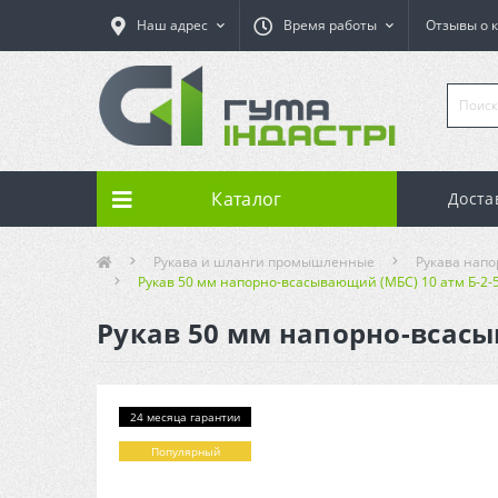
Наш адрес
Время работы
Отзывы о 
Каталог
Доста
Рукава и шланги промышленные
Рукава нап
Рукав 50 мм напорно-всасывающий (МБС) 10 атм Б-2-50
Рукав 50 мм напорно-всасыв
24 месяца гарантии
Популярный