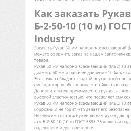
Как заказать Рука
Б-2-50-10 (10 м) ГО
Industry
Заказать Рукав 50 мм напорно-всасывающий (МБ
можете оформить заказ на нашем сайте или св
товара.
Рукав 50 мм напорно-всасывающий (МБС) 10 ат
диаметр 50 мм и рабочее давление 10 бар, что
Этот рукав обладает гладкой внутренней пове
смеси, которая обеспечивает стойкость к возд
Дополнительное преимущество рукава - спирал
высокой эластичностью, что позволяет ему со
Рукав 50 мм напорно-всасывающий (МБС) 10 ат
коррозии и не горит, что делает его безопасн
Независимо от того, нужен ли вам рукав для 
атм Б-2-50-10 (10 м) ГОСТ 5398-76 является н
надежности и долговечности.