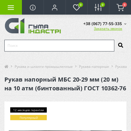
0
0
0
+38 (067) 77-55-335
Заказать звонок
Рукава и шланги промышленные
Рукава напорные
Рукава М
Рукав напорный МБС 20-29 мм (20 м)
на 10 атм (бинтованный) ГОСТ 10362-76
12 месяцев гарантии
Популярный