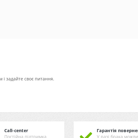
 і задайте своє питання.
Call-center
Гарантія поверне
Постійна підтримка
У разі брака можл