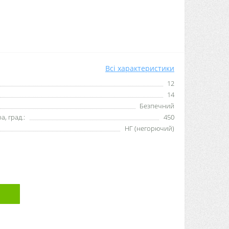
Всі характеристики
12
14
Безпечний
, град.:
450
НГ (негорючий)