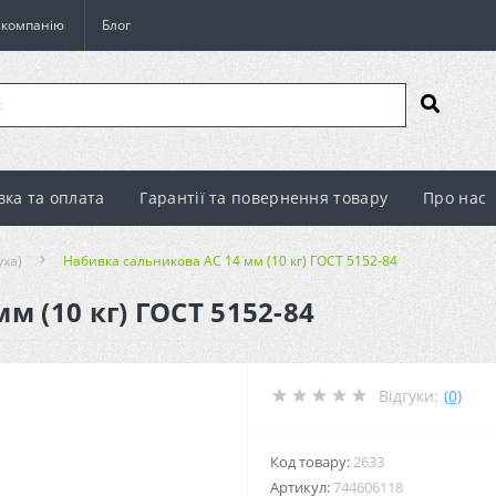
о компанію
Блог
вка та оплата
Гарантії та повернення товару
Про нас
уха)
Набивка сальникова АС 14 мм (10 кг) ГОСТ 5152-84
м (10 кг) ГОСТ 5152-84
Відгуки:
(0)
Код товару:
2633
Артикул:
744606118