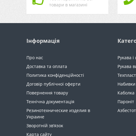
товари в магазині
Інформація
Катего
Про нас
Рукава і
Доставка та оплата
Рукава в
Политика конфіденційності
Техпласт
Договір публічної оферти
Набивки
Повернення товару
Каболка
Технічна документація
Пароніт
Резинотехнические изделия в
Азбестот
Украине
Зворотній зв’язок
Карта сайту