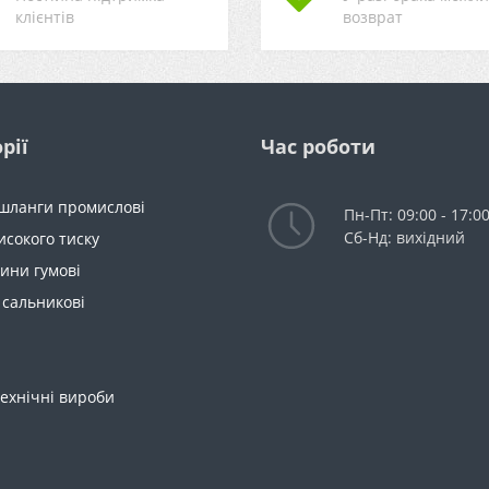
клієнтів
возврат
рії
Час роботи
 шланги промислові
Пн-Пт: 09:00 - 17:0
Сб-Нд: вихідний
исокого тиску
ини гумові
 сальникові
ехнічні вироби