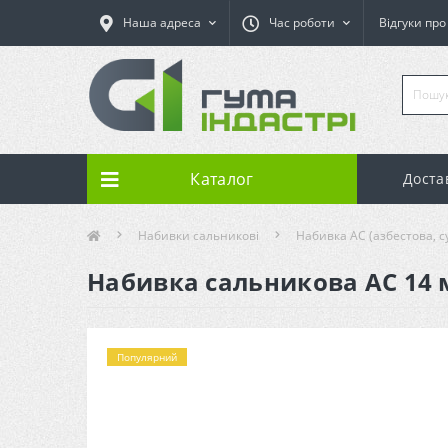
Наша адреса
Час роботи
Відгуки пр
Каталог
Доста
Набивки сальникові
Набивка АС (азбестова, с
Набивка сальникова АС 14 м
Популярний