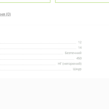
ння
(0)
12
14
Безпечний
450
НГ (негорючий)
Шнур