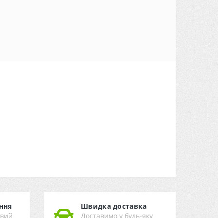
ння
Швидка доставка
ивий
Доставимо у будь-яку