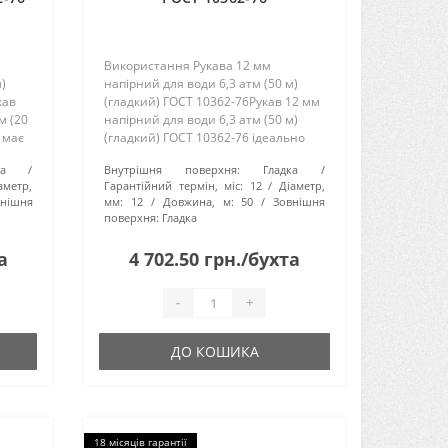
Використання Рукава 12 мм
)
напірний для води 6,3 атм (50 м)
кав
(гладкий) ГОСТ 10362-76Рукав 12 мм
м (20
напірний для води 6,3 атм (50 м)
 має
(гладкий) ГОСТ 10362-76 ідеально
підходить для використання в сфері
а
Внутрішня поверхня:
Гладка
цтва,
будівництва, сільського
аметр,
Гарантійний термін, міс:
12
Діаметр,
господарства і промисловості. В..
внішня
мм:
12
Довжина, м:
50
Зовнішня
поверхня:
Гладка
а
4 702.50 грн./бухта
-
+
ДО КОШИКА
18 місяців гарантії