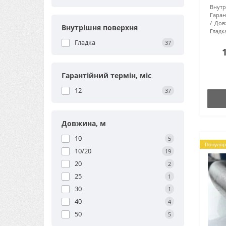
Внут
для т
Гаран
до 6,3
Дов
Внутрішня поверхня
Гладк
Гладка
37
Гарантійний термін, міс
12
37
Довжина, м
10
5
Популяр
10/20
19
20
2
25
1
30
1
40
4
50
5