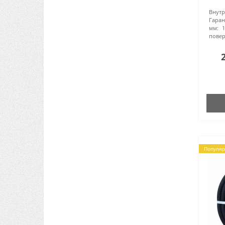
висо
Внут
засто
Гаран
транс
мм:
Він в
повер
Популяр