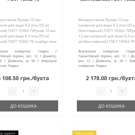
ристання Рукава 10 мм
Використання Рукава 12 мм
ний для води 6,3 атм (50 м)
напірний для води 6,3 атм (20 м
кий) ГОСТ 10362-76Рукав 10 мм
(бинтований) ГОСТ 10362-76Ру
ний для води 6,3 атм (50 м)
12 мм напірний для води 6,3 ат
кий) ГОСТ 10362-76 знайде своє
м) (бинтований) ГОСТ 10362-76
сування в різних сферах. Він
широке застосування в різних
рішня поверхня:
Гладка
Внутрішня поверхня:
Гладк
ьно підходить для
галузях промисловості, будівни
тійний термін, міс:
12
Діаметр,
Гарантійний термін, міс:
12
Ді
остачання у промислових, ..
сільського господарства,..
10
Довжина, м:
50
Зовнішня
мм:
12
Довжина, м:
20
Зо
хня:
Гладка
поверхня:
Гладка
4 108.50 грн./бухта
2 178.00 грн./бухт
-
+
-
+
ДО КОШИКА
ДО КОШИКА
ів гарантії
Популярний