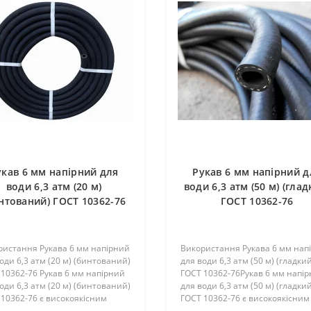
укав 6 мм напірний для
Рукав 6 мм напірний д
води 6,3 атм (20 м)
води 6,3 атм (50 м) (глад
нтований) ГОСТ 10362-76
ГОСТ 10362-76
ристання Рукава 6 мм напірний
Використання Рукава 6 мм нап
оди 6,3 атм (20 м) (бинтований)
для води 6,3 атм (50 м) (гладки
10362-76 Рукав 6 мм напірний
ГОСТ 10362-76Рукав 6 мм напі
оди 6,3 атм (20 м) (бинтований)
для води 6,3 атм (50 м) (гладки
10362-76 є високоякісним
ГОСТ 10362-76 є високоякісним
гом, який використовується
шлангом, призначеним для