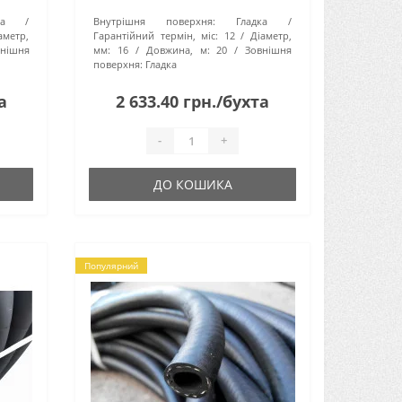
використовується для
а
Внутрішня поверхня:
Гладка
шня
перекачування води під тиском. Цей
аметр,
Гарантійний термін, міс:
12
Діаметр,
рукав має діаметр 16 мм і робочий
внішня
мм:
16
Довжина, м:
20
Зовнішня
ти..
поверхня:
Гладка
а
2 633.40 грн./бухта
-
+
ДО КОШИКА
Популярний