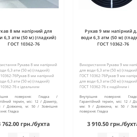
укав 8 мм напірний для
Рукав 9 мм напірний д
и 6,3 атм (50 м) (гладкий)
води 6,3 атм (50 м) (глад
ГОСТ 10362-76
ГОСТ 10362-76
ристання Рукава 8 мм напірний
Використання Рукава 9 мм нап
оди 6,3 атм (50 м) (гладкий)
для води 6,3 атм (50 м) (гладки
 10362-76Рукав 8 мм напірний
ГОСТ 10362-76Рукав 9 мм напі
оди 6,3 атм (50 м) (гладкий)
для води 6,3 атм (50 м) (гладки
10362-76 є ідеальним
ГОСТ 10362-76 є надійним і
нтом для використання у
ефективним засобом для
рішня поверхня:
Гладка
Внутрішня поверхня:
Гладк
ровідних системах і системах
транспортування води за висо
тійний термін, міс:
12
Діаметр,
Гарантійний термін, міс:
12
Ді
у. З його допомогою м..
тиску. Він використовується в рі
8
Довжина, м:
50
Зовнішня
мм:
9
Довжина, м:
50
Зов
хня:
Гладка
поверхня:
Гладка
3 762.00 грн./бухта
3 910.50 грн./бухт