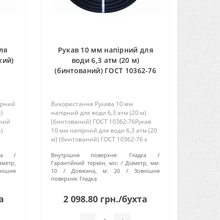
ля
Рукав 10 мм напірний для
кий)
води 6,3 атм (20 м)
(бинтований) ГОСТ 10362-76
ірний
Використання Рукава 10 мм
й)
напірний для води 6,3 атм (20 м)
рний
(бинтований) ГОСТ 10362-76Рукав
й)
10 мм напірний для води 6,3 атм (20
м) (бинтований) ГОСТ 10362-76 є
ідеальним рішенням для
а
Внутрішня поверхня:
Гладка
кого
транспортування води під тиском.
аметр,
Гарантійний термін, міс:
Діаметр, мм:
..
Завдяки своїм характеристикам і
нішня
10
Довжина, м:
20
Зовнішня
від..
поверхня:
Гладка
а
2 098.80 грн./бухта