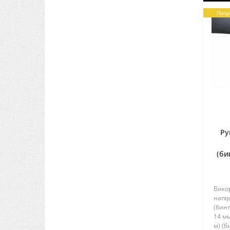
Попу
Ру
(би
Вико
напір
(бинт
14 мм
м) (б