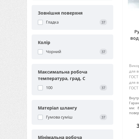
Зовнішня поверхня
Гладка
37
Р
вод
Колір
Чорний
37
Вико
для в
Максимальна робоча
ГОСТ
температура, град. С
для в
100
37
ГОСТ 
варіа
Внут
водоп
Гаран
полив
Матеріал шлангу
мм:
повер
Гумова суміш
37
Мінімальна робоча