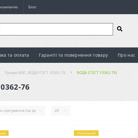
о компанію
Блог
вка та оплата
Гарантії та повернення товару
Про нас
Рукава МБС, ВОДА ГОСТ 10362-76
ВОДА (ГОСТ 10362-76)
10362-76
ний
Популярний