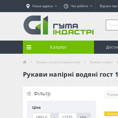
Наша адреса
Час роботи
Відгуки пр
Каталог
Доста
Рукава і шланги промислові
Рукава напірні
Рукави напірні водяні гост 
Фільтр
Ціна
Популяр
-
грн.