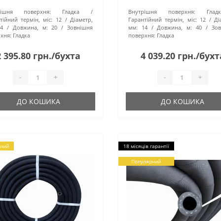
коякісним шлангом, який
14 мм і працює при тиску 6,3
рішня поверхня:
Гладка
Внутрішня поверхня:
Гладк
совується для
атмосфер. Зовнішня та внутрі
тійний термін, міс:
12
Діаметр,
Гарантійний термін, міс:
12
Ді
портування води під тиском.
поверхні рукава гладкі. Ви..
14
Довжина, м:
20
Зовнішня
мм:
14
Довжина, м:
40
Зо
олоді..
хня:
Гладка
поверхня:
Гладка
2 395.80 грн./бухта
4 039.20 грн./бухт
-
+
-
+
ДО КОШИКА
ДО КОШИКА
ний
18 місяців гарантії
Популярний