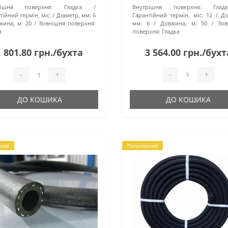
рішня поверхня:
Гладка
Внутрішня поверхня:
Гладк
ранспортування води при тиску
використання з водою. Завдяк
тійний термін, міс:
Діаметр, мм:
6
Гарантійний термін, міс:
12
Ді
 атм. ..
своїм атрибутам, цей рукав іде.
жина, м:
20
Зовнішня поверхня:
мм:
6
Довжина, м:
50
Зов
а
поверхня:
Гладка
1 801.80 грн./бухта
3 564.00 грн./бухт
-
+
-
+
ДО КОШИКА
ДО КОШИКА
ний
Популярний