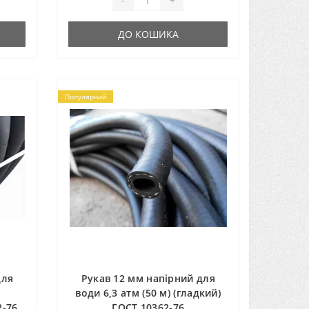
-
+
ДО КОШИКА
Популярний
для
Рукав 12 мм напірний для
води 6,3 атм (50 м) (гладкий)
2-76
ГОСТ 10362-76