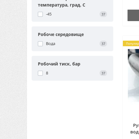
температура, град. С
-45
37
Робоче середовище
Вода
37
Популяр
Робочий тиск, бар
8
37
Ру
вод