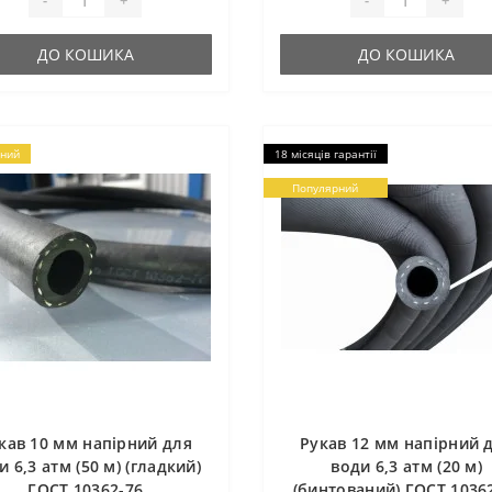
-
+
-
+
ДО КОШИКА
ДО КОШИКА
ний
18 місяців гарантії
Популярний
кав 10 мм напірний для
Рукав 12 мм напірний 
и 6,3 атм (50 м) (гладкий)
води 6,3 атм (20 м)
ГОСТ 10362-76
(бинтований) ГОСТ 1036