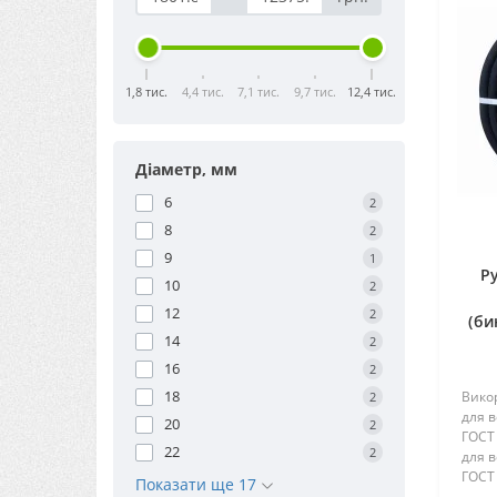
1,8 тис.
4,4 тис.
7,1 тис.
9,7 тис.
12,4 тис.
Діаметр, мм
6
2
8
2
9
1
Р
10
2
12
2
(би
14
2
16
2
18
Вико
2
для в
20
2
ГОСТ 
22
2
для в
ГОСТ 
Показати ще 17
шлан