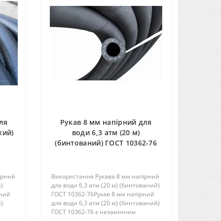
ля
Рукав 8 мм напірний для
кий)
води 6,3 атм (20 м)
(бинтований) ГОСТ 10362-76
ірний
Використання Рукава 8 мм напірний
й)
для води 6,3 атм (20 м) (бинтований)
рний
ГОСТ 10362-76Рукав 8 мм напірний
й)
для води 6,3 атм (20 м) (бинтований)
ГОСТ 10362-76 є незамінним
елементом в системі