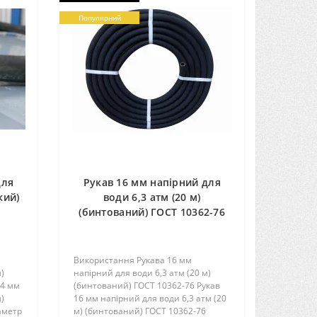
Популярний
для
Рукав 16 мм напірний для
кий)
води 6,3 атм (20 м)
(бинтований) ГОСТ 10362-76
Використання Рукава 16 мм
)
напірний для води 6,3 атм (20 м)
14 мм
(бинтований) ГОСТ 10362-76 Рукав
)
16 мм напірний для води 6,3 атм (20
аметр
м) (бинтований) ГОСТ 10362-76