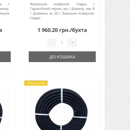
а
Внутрішня поверхня:
Гладка
и
водопостачання. Він забезпечує
аметр,
Гарантійний термін, міс:
Діаметр, мм:
8
.
безперебійне і ефективне подачу..
нішня
Довжина, м:
20
Зовнішня поверхня:
Гладка
а
1 960.20 грн./бухта
-
+
ДО КОШИКА
Популярний