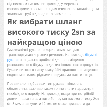
під високим тиском. Наприклад, у мережах
каналопромивних машин, для очищення каналізації та
зливових труб від опадів та засмічень.
Як вибрати шланг
високого тиску 2sn за
найкращою ціною
Гумотехнічні рукави використовуються для
транспортування різних речовин. Наприклад,
бітумні
рукави
спеціально зроблені для переміщення
розплавленого бітуму та деяких інших нафтопродуктів.
Рукави високого тиску класу 2SN працюю з очищеною
водою, мастилом, рідкими продуктами нафти тощо.
Правильно підібравши тип рукава і кількість
обплетення, важливо також точно знати параметри
необхідного виробу. Наприклад, якщо при потрібній
довжині шланга вам потрібен рукав високого тиску 2sn
dn 8 мм, а ви купите 12 мм, це може призвести до