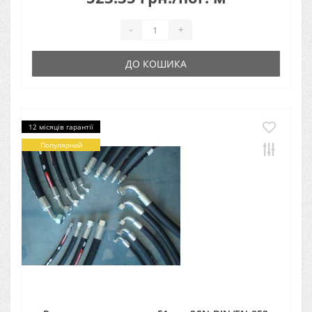
-
+
ДО КОШИКА
12 місяців гарантії
Популярний