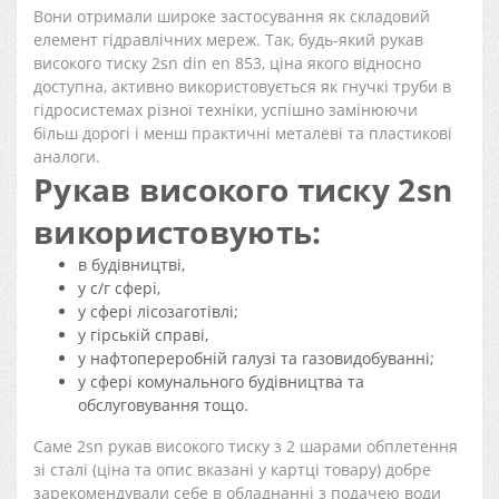
Вони отримали широке застосування як складовий
елемент гідравлічних мереж. Так, будь-який рукав
високого тиску 2sn din en 853, ціна якого відносно
доступна, активно використовується як гнучкі труби в
гідросистемах різної техніки, успішно замінюючи
більш дорогі і менш практичні металеві та пластикові
аналоги.
Рукав високого тиску 2sn
використовують:
в будівництві,
у с/г сфері,
у сфері лісозаготівлі;
у гірській справі,
у нафтопереробній галузі та газовидобуванні;
у сфері комунального будівництва та
обслуговування тощо.
Саме 2sn рукав високого тиску з 2 шарами обплетення
зі сталі (ціна та опис вказані у картці товару) добре
зарекомендували себе в обладнанні з подачею води