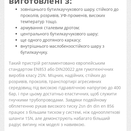
виготовлені з:
зовнішнього бутилкаучукового шару, стійкого до
проколів, розривів, УФ-променів, високих
температур тощо.
армування сталевим дротом;
центрального бутилкаучукового шару;
ще одного дротяного каркасу;
внутрішнього маслобензостійкого шару з
бутилкаучуку.
Такий пристрій регламентовано європейським
стандартом EN853 або DIN20022 для гумотехнічних
виробів класу 2SN. Міцних, надійних, стійких до
розривів, проколів, транспортирі агресивних
середовищ під високою гідравлічною напругою до 400
бар, і при цьому достатньо еластичних, щоб служити
гнучкими трубопроводами. Завдяки подвійному
обплетенню рукав високого тиску 2sn dn din en 856
працює з більшим тиском у системі, ніж однооплеткові
шланги 1SN, але демонструють набагато більший
радіус вигину, ніж моделі з навивкою.