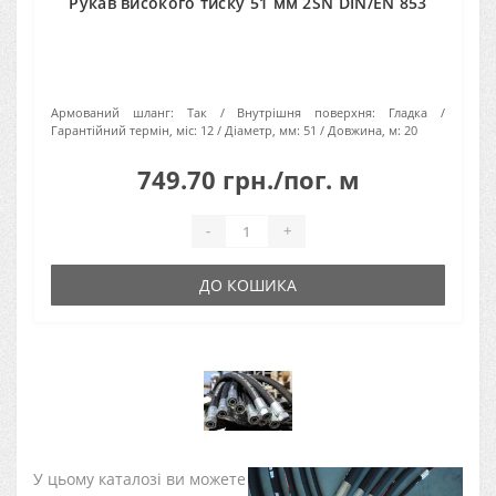
Рукав високого тиску 51 мм 2SN DIN/EN 853
Армований шланг:
Так
Внутрішня поверхня:
Гладка
Гарантійний термін, міс:
12
Діаметр, мм:
51
Довжина, м:
20
749.70 грн./пог. м
-
+
ДО КОШИКА
У цьому каталозі ви можете