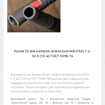
Рукав 32 мм напірно-всмоктуючий (ГАЗ) Г-2-
32-5 (10 м) ГОСТ 5398-76
Використання Рукава 32 мм напірно-всмоктуючого (ГАЗ)
Г-2-32-5 (10 м) ГОСТ 5398-76Рукав використовується для
відведення вихлопних газів та їх нагнітання у різних
системах. Також підходить для комплектації будівельних,
промислових, аграрних та транспор..
Армований шланг:
Так
Внутрішня поверхня:
Гладка
Гарантійний термін, міс:
24
Діаметр, мм:
32
Довжина, м: