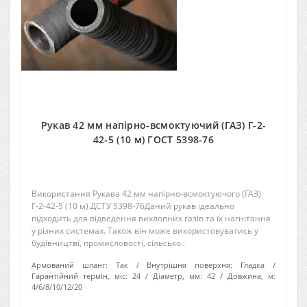
Рукав 42 мм напірно-всмоктуючий (ГАЗ) Г-2-
42-5 (10 м) ГОСТ 5398-76
Використання Рукава 42 мм напірно-всмоктуючого (ГАЗ)
Г-2-42-5 (10 м) ДСТУ 5398-76Даний рукав ідеально
підходить для відведення вихлопних газів та їх нагнітання
у різних системах. Також він може використовуватись у
будівництві, промисловості, сільсько..
Армований шланг:
Так
Внутрішня поверхня:
Гладка
Гарантійний термін, міс:
24
Діаметр, мм:
42
Довжина, м:
4/6/8/10/12/20