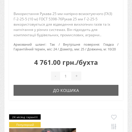
Використання Рукава 25 мм напірно-всмоктуючого (ГАЗ)
Г-2-25-5 (10 м) ГОСТ 5398-76Рукав 25 мм Г-2-25-5
використовується для відведення вихлопних газів та їх
нагнітання у різних системах. Він підходить для
комплектації будівельних, промислових, аграрни..
Армований шланг:
Так
Внутрішня поверхня:
Гладка
Гарантійний термін, міс:
24
Діаметр, мм:
25
Довжина, м:
10/20
4 761.00 грн./бухта
-
+
ДО КОШИКА
24 місяці гарантії
Популярний