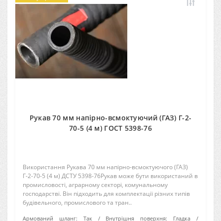
Рукав 70 мм напірно-всмоктуючий (ГАЗ) Г-2-
70-5 (4 м) ГОСТ 5398-76
Використання Рукава 70 мм напірно-всмоктуючого (ГАЗ)
Г-2-70-5 (4 м) ДСТУ 5398-76Рукав може бути використаний в
промисловості, аграрному секторі, комунальному
господарстві. Він підходить для комплектації різних типів
будівельного, промислового та тран..
Армований шланг:
Так
Внутрішня поверхня:
Гладка