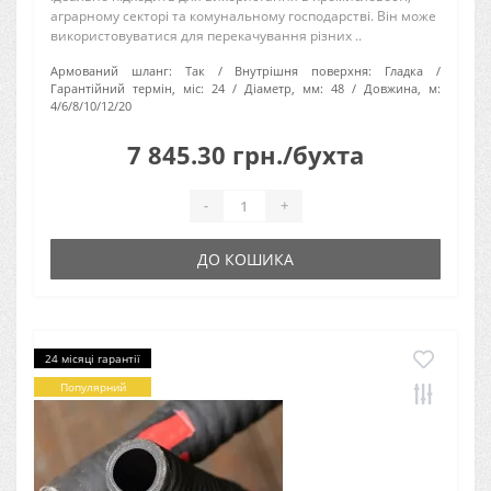
аграрному секторі та комунальному господарстві. Він може
використовуватися для перекачування різних ..
Армований шланг:
Так
Внутрішня поверхня:
Гладка
Гарантійний термін, міс:
24
Діаметр, мм:
48
Довжина, м:
4/6/8/10/12/20
7 845.30 грн./бухта
-
+
ДО КОШИКА
24 місяці гарантії
Популярний