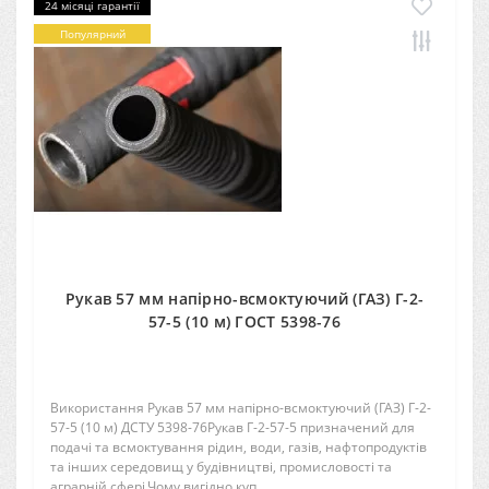
24 місяці гарантії
Популярний
Рукав 57 мм напірно-всмоктуючий (ГАЗ) Г-2-
57-5 (10 м) ГОСТ 5398-76
Використання Рукав 57 мм напірно-всмоктуючий (ГАЗ) Г-2-
57-5 (10 м) ДСТУ 5398-76Рукав Г-2-57-5 призначений для
подачі та всмоктування рідин, води, газів, нафтопродуктів
та інших середовищ у будівництві, промисловості та
аграрній сфері.Чому вигідно куп..