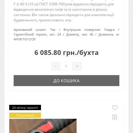
Г-2-40-5 (10 м) ГОСТ 5398-76Рукав відмінно підходить для
відведення вихлопних газів та їх нагнітання в різних
системах. Він також ідеально підходить для комплектації
будівельного, промислового, агр..
Армований шланг:
Так
Внутрішня поверхня:
Гладка
Гарантійний термін, міс:
24
Діаметр, мм:
40
Довжина, м:
4/6/8/10/12/20
6 085.80 грн./бухта
-
+
ДО КОШИКА
24 місяці гарантії
Популярний