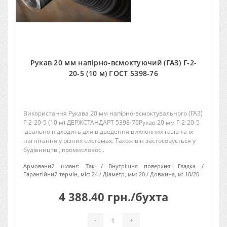
Рукав 20 мм напірно-всмоктуючий (ГАЗ) Г-2-
20-5 (10 м) ГОСТ 5398-76
Використання Рукава 20 мм напірно-всмоктувального (ГАЗ)
Г-2-20-5 (10 м) ДЕРЖСТАНДАРТ 5398-76Рукав 20 мм Г-2-20-5
ідеально підходить для відведення вихлопних газів та їх
нагнітання у різних системах. Також він застосовується у
будівництві, промисловос..
Армований шланг:
Так
Внутрішня поверхня:
Гладка
Гарантійний термін, міс:
24
Діаметр, мм:
20
Довжина, м:
10/20
4 388.40 грн./бухта
-
+