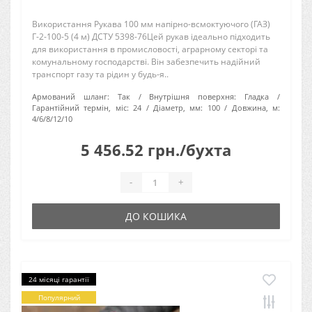
Використання Рукава 100 мм напірно-всмоктуючого (ГАЗ)
Г-2-100-5 (4 м) ДСТУ 5398-76Цей рукав ідеально підходить
для використання в промисловості, аграрному секторі та
комунальному господарстві. Він забезпечить надійний
транспорт газу та рідин у будь-я..
Армований шланг:
Так
Внутрішня поверхня:
Гладка
Гарантійний термін, міс:
24
Діаметр, мм:
100
Довжина, м:
4/6/8/12/10
5 456.52 грн./бухта
-
+
ДО КОШИКА
24 місяці гарантії
Популярний