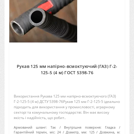
Рукав 125 мм напірно-всмоктуючий (ГАЗ) Г-2-
125-5 (4 м) ГОСТ 5398-76
Використання Рукава 125 мм напірно-всмоктуючого (ГАЗ)
Г-2-125-5 (4 м) ДСТУ 5398-76Рукав 125 мм Г-2-125-5 ідеально
підходить для використання у промисловості, аграрному
секторі та комунальному господарстві. Він має високу
якість і надійність, що робит..
Армований шланг:
Так
Внутрішня поверхня:
Гладка
Гарантійний термін, міс:
24
Діаметр, мм:
125
Довжина, м: