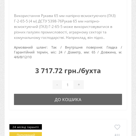
Використання Рукава 65 мм напірно-всмоктуючого (ГАЗ)
Г-2-65-5 (4 м) ДСТУ 5398-76Рукав 65 мм напірно-
всмоктуючий (ГАЗ) Г-2-65-5 може використовуватися в
різних галузях промисловості, аграрному секторі та
комунальному господарстві. Наприклад, він підхо..
Армований шланг:
Так
Внутрішня поверхня:
Гладка
Гарантійний термін, міс:
24
Діаметр, мм:
65
Довжина, м:
4/6/8/12/10
3 717.72 грн./бухта
-
+
ДО КОШИКА
24 місяці гарантії
Популярний