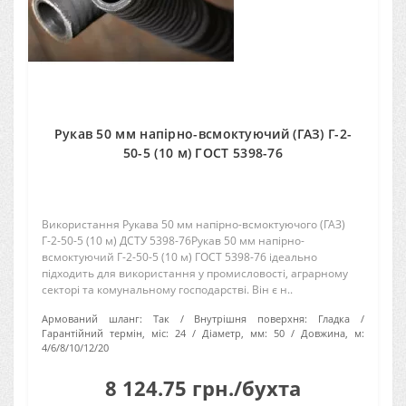
Рукав 50 мм напірно-всмоктуючий (ГАЗ) Г-2-
50-5 (10 м) ГОСТ 5398-76
Використання Рукава 50 мм напірно-всмоктуючого (ГАЗ)
Г-2-50-5 (10 м) ДСТУ 5398-76Рукав 50 мм напірно-
всмоктуючий Г-2-50-5 (10 м) ГОСТ 5398-76 ідеально
підходить для використання у промисловості, аграрному
секторі та комунальному господарстві. Він є н..
Армований шланг:
Так
Внутрішня поверхня:
Гладка
Гарантійний термін, міс:
24
Діаметр, мм:
50
Довжина, м:
4/6/8/10/12/20
8 124.75 грн./бухта