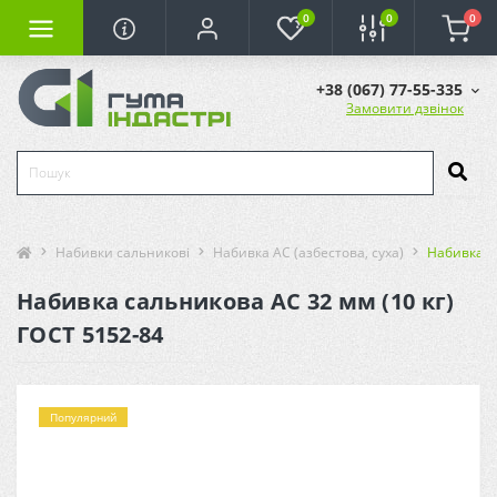
0
0
0
+38 (067) 77-55-335
Замовити дзвінок
Набивки сальникові
Набивка АС (азбестова, суха)
Набивка са
Набивка сальникова АС 32 мм (10 кг)
ГОСТ 5152-84
Популярний