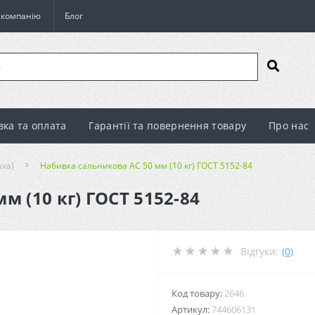
о компанію
Блог
вка та оплата
Гарантії та повернення товару
Про нас
уха)
Набивка сальникова АС 50 мм (10 кг) ГОСТ 5152-84
м (10 кг) ГОСТ 5152-84
Відгуки:
(0)
Код товару:
2646
Артикул:
744606131