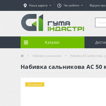
Наша адреса
Час роботи
Відгуки пр
Каталог
Доста
Набивки сальникові
Набивка АС (азбестова, с
Набивка сальникова АС 50 м
Популярний