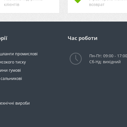
клієнтів
возврат
рії
Час роботи
 шланги промислові
Пн-Пт: 09:00 - 17:0
Сб-Нд: вихідний
исокого тиску
ини гумові
 сальникові
ехнічні вироби