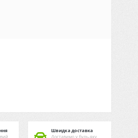
ння
Швидка доставка
ивий
Доставимо у будь-яку