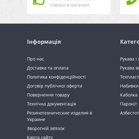
товари в магазині
Інформація
Катего
Про нас
Рукава і
Доставка та оплата
Рукава в
Политика конфіденційності
Техпласт
Договір публічної оферти
Набивки
Повернення товару
Каболка
Технічна документація
Пароніт
Резинотехнические изделия в
Азбестот
Украине
Зворотній зв’язок
Карта сайту