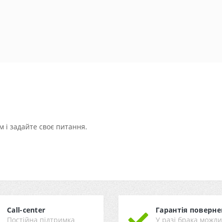
 і задайте своє питання.
Call-center
Гарантія поверне
Постійна підтримка
У разі брака можл