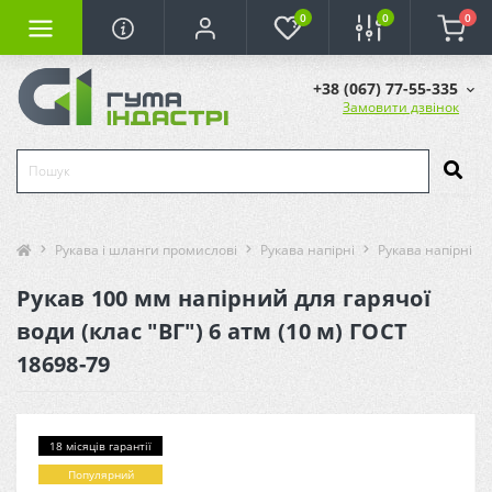
0
0
0
+38 (067) 77-55-335
Замовити дзвінок
Рукава і шланги промислові
Рукава напірні
Рукава напірні (г
Рукав 100 мм напірний для гарячої
води (клас "ВГ") 6 атм (10 м) ГОСТ
18698-79
18 місяців гарантії
Популярний