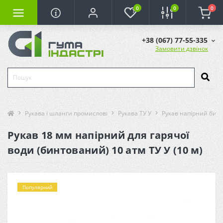
0
0
0
+38 (067) 77-55-335
Замовити дзвінок
Рукава і шланги промислові
Рукава ТУ У
Рукав напірний бинт
Рукав 18 мм напірний для гарячої
води (бинтований) 10 атм ТУ У (10 м)
Популярний