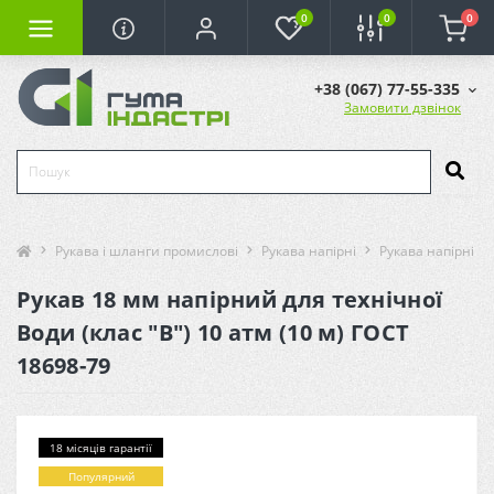
0
0
0
+38 (067) 77-55-335
Замовити дзвінок
Рукава і шланги промислові
Рукава напірні
Рукава напірні (т
Рукав 18 мм напірний для технічної
Води (клас "В") 10 атм (10 м) ГОСТ
18698-79
18 місяців гарантії
Популярний