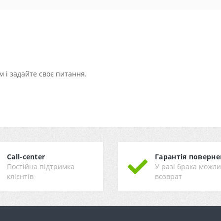
 і задайте своє питання.
Call-center
Гарантія поверне
Постійна підтримка
У разі брака можл
клієнтів
возврат