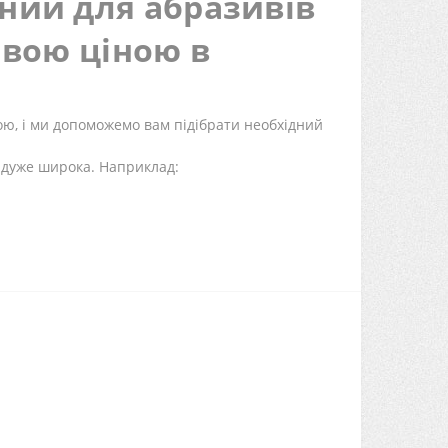
ний для абразивів
шевою ціною в
ою, і ми допоможемо вам підібрати необхідний
9 дуже широка. Наприклад: