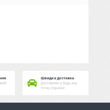
ння
Швидка доставка
ивий
Доставимо у будь-яку
точку України