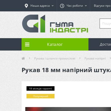
Наша адреса
Час роботи
Відгуки пр
Каталог
Доста
Рукава і шланги промислові
Рукава напірні
Рукав 18 мм напірний штука
18 місяців гарантії
Популярний