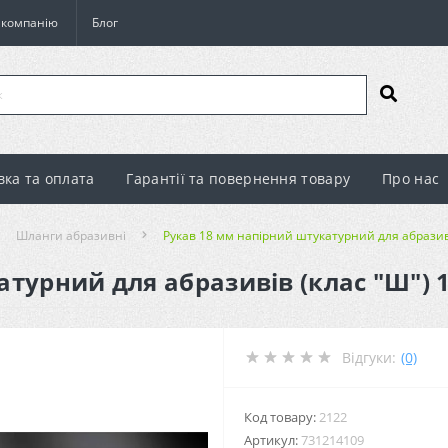
о компанію
Блог
вка та оплата
Гарантії та повернення товару
Про нас
Шланги абразивні
Рукав 18 мм напірний штукатурний для абразиві
турний для абразивів (клас "Ш") 10
Відгуки:
(0)
Код товару:
2122
Артикул:
731214109