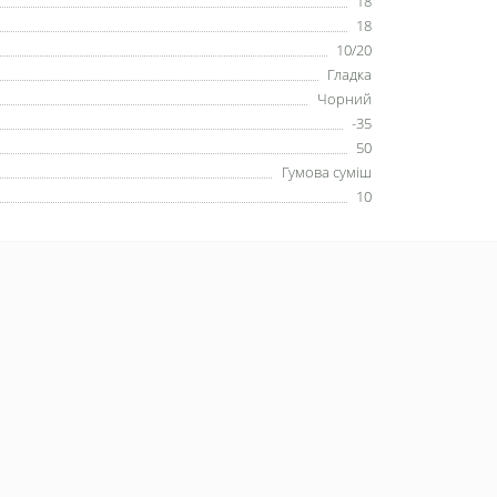
18
18
10/20
Гладка
Чорний
-35
50
Гумова суміш
10