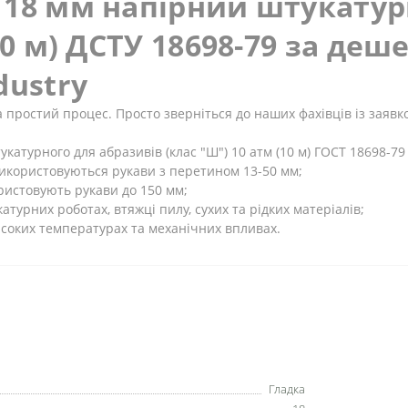
 18 мм напірний штукатур
10 м) ДСТУ 18698-79 за де
dustry
 простий процес. Просто зверніться до наших фахівців із заявк
катурного для абразивів (клас "Ш") 10 атм (10 м) ГОСТ 18698-7
 використовуються рукави з перетином 13-50 мм;
ористовують рукави до 150 мм;
турних роботах, втяжці пилу, сухих та рідких матеріалів;
исоких температурах та механічних впливах.
Гладка