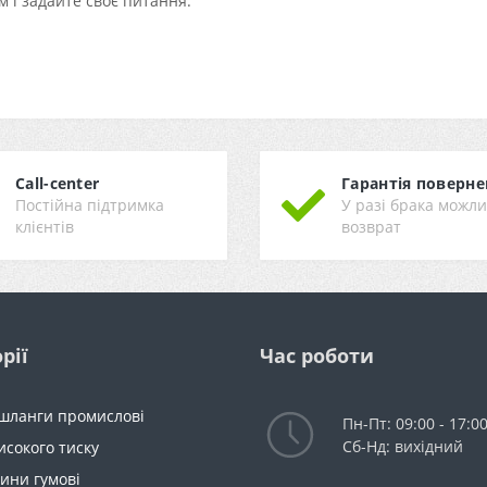
 і задайте своє питання.
Call-center
Гарантія поверне
Постійна підтримка
У разі брака можл
клієнтів
возврат
рії
Час роботи
 шланги промислові
Пн-Пт: 09:00 - 17:0
Сб-Нд: вихідний
исокого тиску
ини гумові