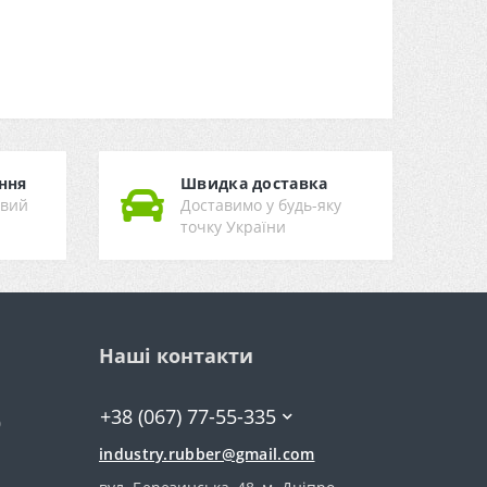
ння
Швидка доставка
ивий
Доставимо у будь-яку
точку України
Наші контакти
+38 (067) 77-55-335
0
industry.rubber@gmail.com