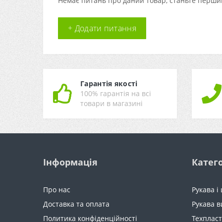
Немає питань про даний товар, станьте першим
+ Додати питання
Гарантія якості
100% гарантія на всі
товари в магазині
Інформація
Катего
Про нас
Рукава і
Доставка та оплата
Рукава в
Политика конфіденційності
Техпласт