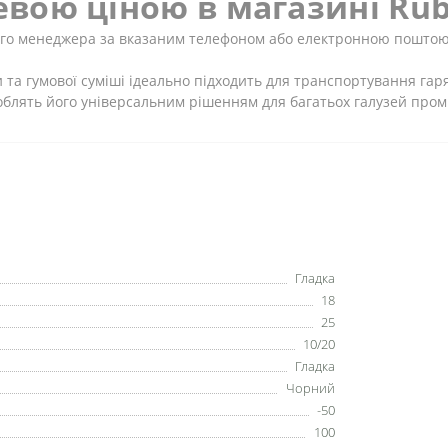
шевою ціною в магазині Rub
го менеджера за вказаним телефоном або електронною поштою.
и та гумової суміші ідеально підходить для транспортування гар
роблять його універсальним рішенням для багатьох галузей пром
Гладка
18
25
10/20
Гладка
Чорний
-50
100