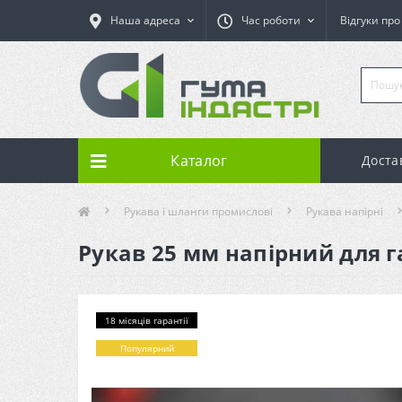
Наша адреса
Час роботи
Відгуки пр
Каталог
Доста
Рукава і шланги промислові
Рукава напірні
Рукав 25 мм напірний для га
18 місяців гарантії
Популярний