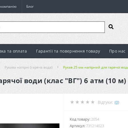
о компанію
Блог
вка та оплата
Гарантії та повернення товару
Про нас
Рукава напірні (гаряча вода)
Рукав 25 мм напірний для гарячої води
рячої води (клас "ВГ") 6 атм (10 м)
Відгуки:
(0)
Код товару:
2054
Артикул:
731214023