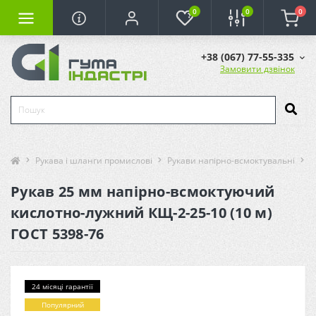
0
0
0
+38 (067) 77-55-335
Замовити дзвінок
Рукава і шланги промислові
Рукави напірно-всмоктувальні
Р
Рукав 25 мм напірно-всмоктуючий
кислотно-лужний КЩ-2-25-10 (10 м)
ГОСТ 5398-76
24 місяці гарантії
Популярний