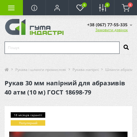
0
0
0
+38 (067) 77-55-335
Замовити дзвінок
Рукава і шланги промислові
Рукава напірні
Шланги абразивн
Рукав 30 мм напірний для абразивів
40 атм (10 м) ГОСТ 18698-79
18 місяців гарантії
Популярний