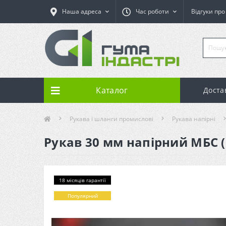
Наша адреса
Час роботи
Відгуки пр
Каталог
Доста
Рукава і шланги промислові
Рукава напірні
Рукав 30 мм напірний МБС (к
18 місяців гарантії
Популярний