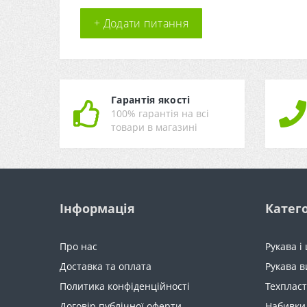
+ Додати питання
Гарантія якості
100% гарантія на всі
товари в магазині
Інформація
Катего
Про нас
Рукава і
Доставка та оплата
Рукава в
Политика конфіденційності
Техпласт
Договір публічної оферти
Набивки