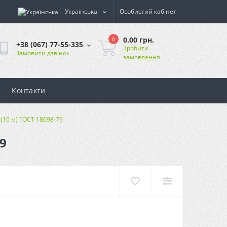
Українська
Особистий кабінет
0.00 грн.
0
+38 (067) 77-55-335
Зробити
Замовити дзвінок
замовлення
Контакти
 (10 м) ГОСТ 18698-79
9