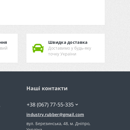
ння
Швидка доставка
ивий
Доставимо у будь-яку
точку України
Наші контакти
+38 (067) 77-55-335
0
industry.rubber@gmail.com
вул. Березинська, 48, м. Дніпро,
Україна