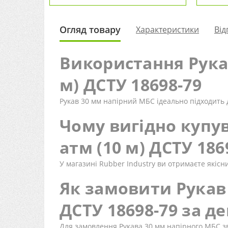
Огляд товару
Характеристики
Від
Використання Рукав
м) ДСТУ 18698-79
Рукав 30 мм напірний МБС ідеально підходить 
Чому вигідно купув
атм (10 м) ДСТУ 186
У магазині Rubber Industry ви отримаєте якіс
Як замовити Рукав 
ДСТУ 18698-79 за д
Для замовлення Рукава 30 мм напірного МБС зв