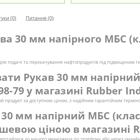
гуки (0)
Питання
(0)
а 30 мм напірного МБС (кла
для подачі та перекачування нафтопродуктів під підвищеним тис
ати Рукав 30 мм напірний 
98-79 у магазині Rubber In
ний продукт за доступною ціною, з надійним гарантійним термі
30 мм напірний МБС (клас "
ешевою ціною в магазині R
ертайтеся до нашого менеджера по телефону або через онлайн-