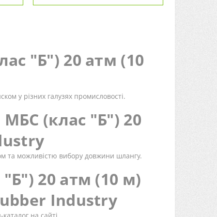
с "Б") 20 атм (10
ком у різних галузях промисловості.
МБС (клас "Б") 20
dustry
ном та можливістю вибору довжини шлангу.
Б") 20 атм (10 м)
ubber Industry
каталог на сайті.