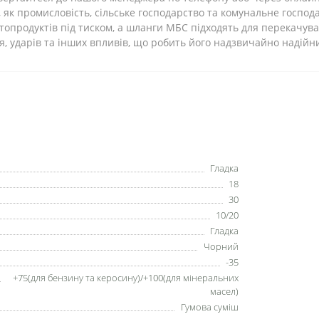
, як промисловість, сільське господарство та комунальне госпо
топродуктів під тиском, а шланги МБС підходять для перекачув
ня, ударів та інших впливів, що робить його надзвичайно надій
Гладка
18
30
10/20
Гладка
Чорний
-35
+75(для бензину та керосину)/+100(для мінеральних
масел)
Гумова суміш