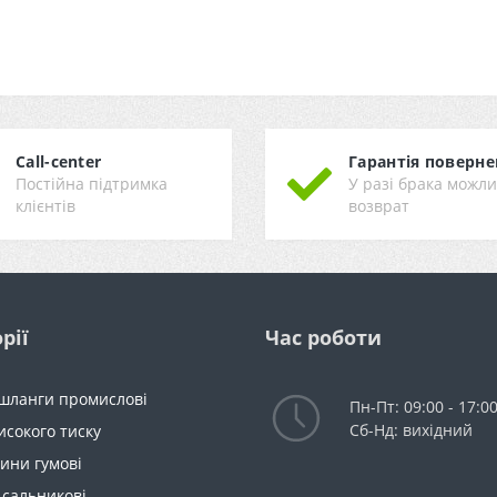
Call-center
Гарантія поверне
Постійна підтримка
У разі брака можл
клієнтів
возврат
рії
Час роботи
 шланги промислові
Пн-Пт: 09:00 - 17:0
Сб-Нд: вихідний
исокого тиску
ини гумові
 сальникові