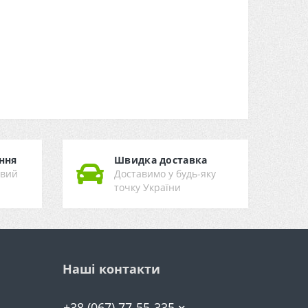
ння
Швидка доставка
ивий
Доставимо у будь-яку
точку України
Наші контакти
+38 (067) 77-55-335