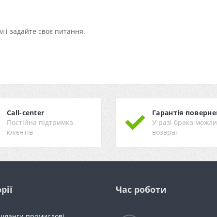
 і задайте своє питання.
Call-center
Гарантія поверне
Постійна підтримка
У разі брака можл
клієнтів
возврат
рії
Час роботи
 шланги промислові