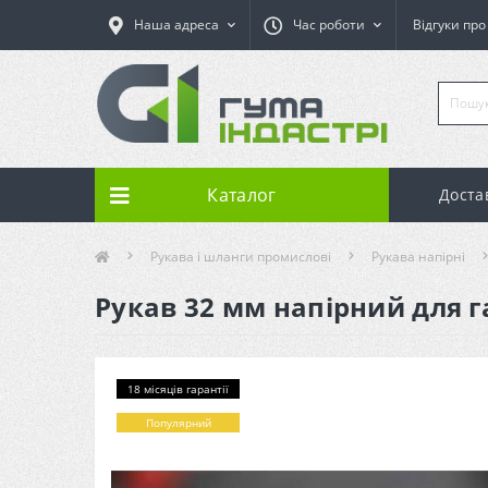
Наша адреса
Час роботи
Відгуки пр
Каталог
Доста
Рукава і шланги промислові
Рукава напірні
Рукав 32 мм напірний для га
18 місяців гарантії
Популярний