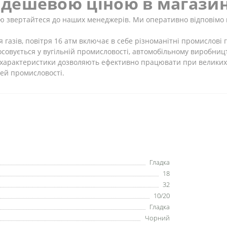
а дешевою ціною в магазин
ю звертайтеся до наших менеджерів. Ми оперативно відповімо 
газів, повітря 16 атм включає в себе різноманітні промислові г
совується у вугільній промисловості, автомобільному виробницт
і характеристики дозволяють ефективно працювати при великих 
зей промисловості.
Гладка
18
32
10/20
Гладка
Чорний