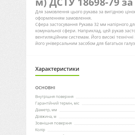
м) ДСТУ 18698-79 з
Для замовлення цього рукава за вигідною ціно
оформленням замовлення.
Сфера застосування Рукава 32 мм напірного для 
комунальної сфери. Наприклад, цей рукав засто
вентиляційним системам. Його високі технічн
його універсальним засобом для багатьох галу
Характеристики
ОСНОВНІ
Внутрішня поверхня
Гарантійний термін, міс
Діаметр, мм
Довжина, м
Зовнішня поверхня
Колір