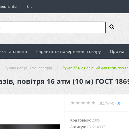
о компанію
Блог
вка та оплата
Гарантії та повернення товару
Про нас
Рукава напірні (газ, повітря)
Рукав 32 мм напірний для газів, повітр
зів, повітря 16 атм (10 м) ГОСТ 186
Відгуки:
(0)
Код товару:
2306
Артикул:
731214007