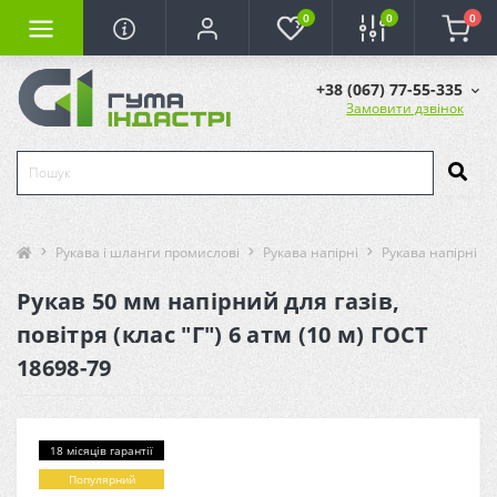
0
0
0
+38 (067) 77-55-335
Замовити дзвінок
Рукава і шланги промислові
Рукава напірні
Рукава напірні (га
Рукав 50 мм напірний для газів,
повітря (клас "Г") 6 атм (10 м) ГОСТ
18698-79
18 місяців гарантії
Популярний