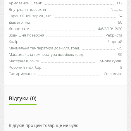
Армований шланг
Так
Внутрішня поверхня
Гладка
Гарантійний термін, міс
24
Діаметр, мм
50
Довжина, м
4/6/8/10/12/20
Зовнішня поверхня
Ребриста
Колір
Чорний
Мінімальна температура довкілля, град.
-35
Максимальна температура довкілля, град.
90
Матеріал шлангу
Гумова суміш
Робочий тиск, бар
5
Тип армування
Спіральне
Відгуки (0)
Відгуків про цей товар ще не було.