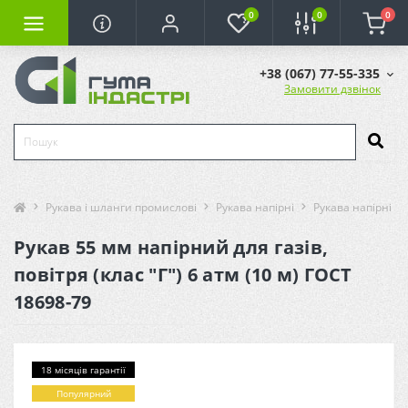
0
0
0
+38 (067) 77-55-335
Замовити дзвінок
Рукава і шланги промислові
Рукава напірні
Рукава напірні (га
Рукав 55 мм напірний для газів,
повітря (клас "Г") 6 атм (10 м) ГОСТ
18698-79
18 місяців гарантії
Популярний