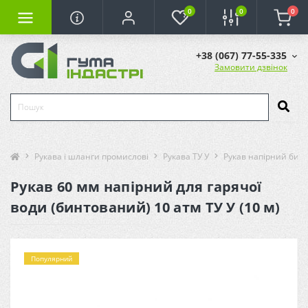
0
0
0
+38 (067) 77-55-335
Замовити дзвінок
Рукава і шланги промислові
Рукава ТУ У
Рукав напірний бинт
Рукав 60 мм напірний для гарячої
води (бинтований) 10 атм ТУ У (10 м)
Популярний