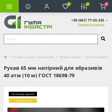
0
0
0
+38 (067) 77-55-335
Замовити дзвінок
Рукава і шланги промислові
Рукава напірні
Шланги абразивн
Рукав 65 мм напірний для абразивів
40 атм (10 м) ГОСТ 18698-79
18 місяців гарантії
Популярний