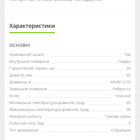
Характеристики
ОСНОВНІ
Армований шланг
Так
Внутрішня поверхня
Гладка
Гарантійний термін, міс
24
Діаметр, мм
65
Довжина, м
4/6/8/12/10
Зовнішня поверхня
Ребриста
Колір
Чорний
Мінімальна температура довкілля, град.
-35
Максимальна температура довкілля, град.
90
Матеріал шлангу
Гумова суміш
Робочий тиск, бар
5
Тип армування
Спіральне