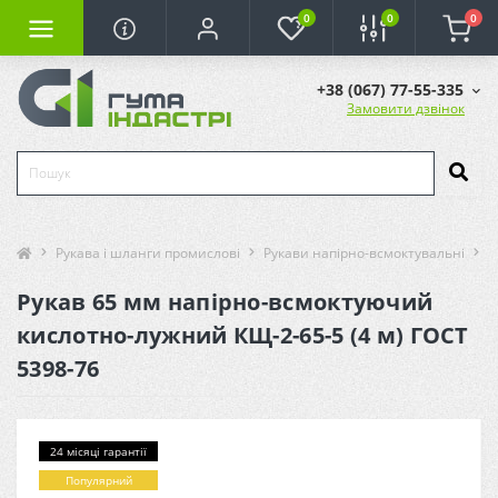
0
0
0
+38 (067) 77-55-335
Замовити дзвінок
Рукава і шланги промислові
Рукави напірно-всмоктувальні
Р
Рукав 65 мм напірно-всмоктуючий
кислотно-лужний КЩ-2-65-5 (4 м) ГОСТ
5398-76
24 місяці гарантії
Популярний