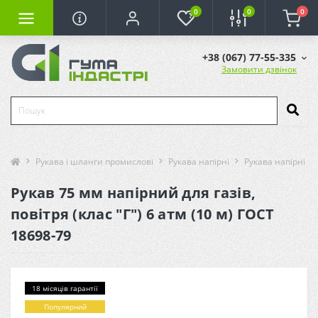
0
0
0
+38 (067) 77-55-335
Замовити дзвінок
Рукава і шланги промислові
Рукава напірні
Рукава напірні (га
Рукав 75 мм напірний для газів,
повітря (клас "Г") 6 атм (10 м) ГОСТ
18698-79
18 місяців гарантії
Популярний