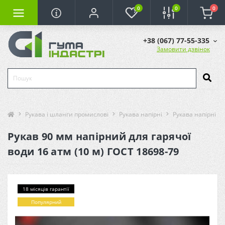
0
0
0
+38 (067) 77-55-335
Замовити дзвінок
Рукава і шланги промислові
Рукава напірні
Рукава напірні (г
Рукав 90 мм напірний для гарячої
води 16 атм (10 м) ГОСТ 18698-79
18 місяців гарантії
Популярний