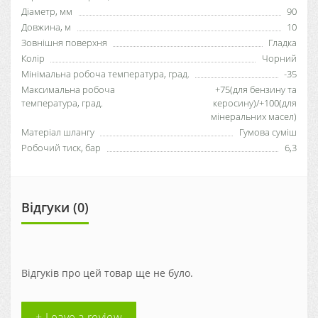
Діаметр, мм
90
Довжина, м
10
Зовнішня поверхня
Гладка
Колір
Чорний
Мінімальна робоча температура, град.
-35
Максимальна робоча
+75(для бензину та
температура, град.
керосину)/+100(для
мінеральних масел)
Матеріал шлангу
Гумова суміш
Робочий тиск, бар
6,3
Відгуки (0)
Відгуків про цей товар ще не було.
+ Leave a review