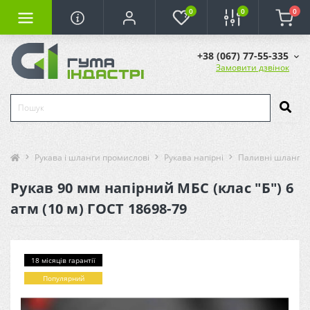
0
0
0
+38 (067) 77-55-335
Замовити дзвінок
Рукава і шланги промислові
Рукава напірні
Паливні шланги 
Рукав 90 мм напірний МБС (клас "Б") 6
атм (10 м) ГОСТ 18698-79
18 місяців гарантії
Популярний