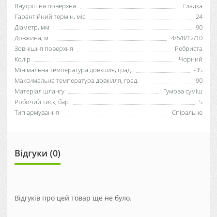
Внутрішня поверхня
Гладка
Гарантійний термін, міс
24
Діаметр, мм
90
Довжина, м
4/6/8/12/10
Зовнішня поверхня
Ребриста
Колір
Чорний
Мінімальна температура довкілля, град.
-35
Максимальна температура довкілля, град.
90
Матеріал шлангу
Гумова суміш
Робочий тиск, бар
5
Тип армування
Спіральне
Відгуки (0)
Відгуків про цей товар ще не було.