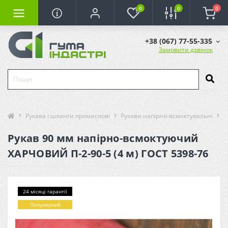
0
0
0
+38 (067) 77-55-335
Замовити дзвінок
Рукава і шланги промислові
Рукави напірно-всмоктувальні
Р
Рукав 90 мм напірно-всмоктуючий
ХАРЧОВИЙ П-2-90-5 (4 м) ГОСТ 5398-76
24 місяці гарантії
Популярний