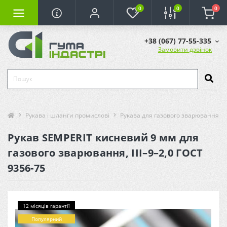
0
0
0
+38 (067) 77-55-335
Замовити дзвінок
Рукава і шланги промислові
Рукава для газового зварювання та
Рукав SEMPERIT кисневий 9 мм для
газового зварювання, III–9–2,0 ГОСТ
9356-75
12 місяців гарантії
Популярний