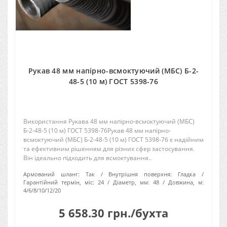
Рукав 48 мм напірно-всмоктуючий (МБС) Б-2-
48-5 (10 м) ГОСТ 5398-76
Використання Рукава 48 мм напірно-всмоктуючий (МБС)
Б-2-48-5 (10 м) ГОСТ 5398-76Рукав 48 мм напірно-
всмоктуючий (МБС) Б-2-48-5 (10 м) ГОСТ 5398-76 є надійним
та ефективним рішенням для різних сфер застосування.
Він ідеально підходить для всмоктування..
Армований шланг:
Так
Внутрішня поверхня:
Гладка
Гарантійний термін, міс:
24
Діаметр, мм:
48
Довжина, м:
4/6/8/10/12/20
5 658.30 грн./бухта