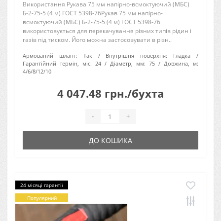
Використання Рукава 75 мм напірно-всмоктуючий (МБС)
Б-2-75-5 (4 м) ГОСТ 5398-76Рукав 75 мм напірно-
всмоктуючий (МБС) Б-2-75-5 (4 м) ГОСТ 5398-76
використовується для перекачування різних типів рідин і
газів під тиском. Його можна застосовувати в різн..
Армований шланг:
Так
Внутрішня поверхня:
Гладка
Гарантійний термін, міс:
24
Діаметр, мм:
75
Довжина, м:
4/6/8/12/10
4 047.48 грн./бухта
-
+
ДО КОШИКА
24 місяці гарантії
Популярний