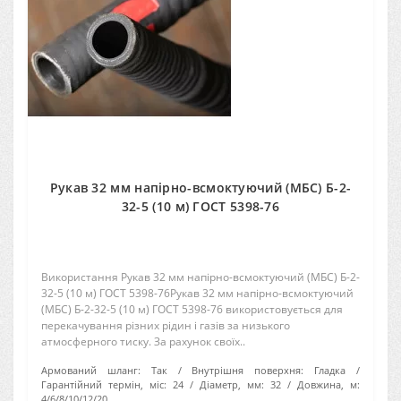
Рукав 32 мм напірно-всмоктуючий (МБС) Б-2-
32-5 (10 м) ГОСТ 5398-76
Використання Рукав 32 мм напірно-всмоктуючий (МБС) Б-2-
32-5 (10 м) ГОСТ 5398-76Рукав 32 мм напірно-всмоктуючий
(МБС) Б-2-32-5 (10 м) ГОСТ 5398-76 використовується для
перекачування різних рідин і газів за низького
атмосферного тиску. За рахунок своїх..
Армований шланг:
Так
Внутрішня поверхня:
Гладка
Гарантійний термін, міс:
24
Діаметр, мм:
32
Довжина, м:
4/6/8/10/12/20