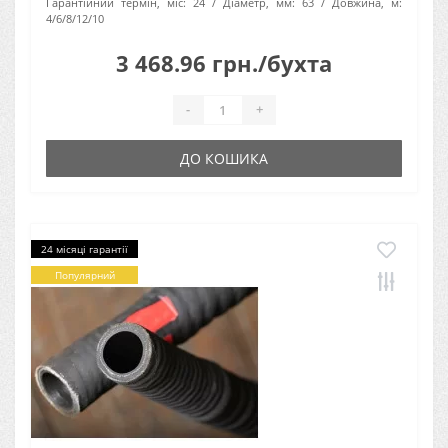
Гарантійний термін, міс:
24
Діаметр, мм:
63
Довжина, м:
4/6/8/12/10
3 468.96 грн./бухта
-
+
ДО КОШИКА
24 місяці гарантії
Популярний