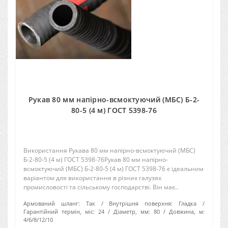
Рукав 80 мм напірно-всмоктуючий (МБС) Б-2-
80-5 (4 м) ГОСТ 5398-76
Використання Рукава 80 мм напірно-всмоктуючий (МБС)
Б-2-80-5 (4 м) ГОСТ 5398-76Рукав 80 мм напірно-
всмоктуючий (МБС) Б-2-80-5 (4 м) ГОСТ 5398-76 є ідеальним
варіантом для використання в різних галузях
промисловості та сільському господарстві. Він має..
Армований шланг:
Так
Внутрішня поверхня:
Гладка
Гарантійний термін, міс:
24
Діаметр, мм:
80
Довжина, м:
4/6/8/12/10