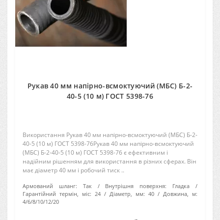
Рукав 40 мм напірно-всмоктуючий (МБС) Б-2-
40-5 (10 м) ГОСТ 5398-76
Використання Рукав 40 мм напірно-всмоктуючий (МБС) Б-2-
40-5 (10 м) ГОСТ 5398-76Рукав 40 мм напірно-всмоктуючий
(МБС) Б-2-40-5 (10 м) ГОСТ 5398-76 є ефективним і
надійним рішенням для використання в різних сферах. Він
має діаметр 40 мм і робочий тиск ..
Армований шланг:
Так
Внутрішня поверхня:
Гладка
Гарантійний термін, міс:
24
Діаметр, мм:
40
Довжина, м:
4/6/8/10/12/20