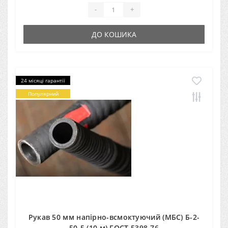
-
+
ДО КОШИКА
24 місяці гарантії
Популярний
Рукав 50 мм напірно-всмоктуючий (МБС) Б-2-
50-5 (10 м) ГОСТ 5398-76