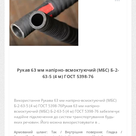
Рукав 63 мм напірно-всмоктуючий (МБС) Б-2-
63-5 (4 м) ГОСТ 5398-76
Використання Рукава 63 мм напірно-всмоктуючий (МБС)
Б-2-63-5 (4 м) ГОСТ 5398-76Рукав 63 мм напірно-
всмоктуючий (МБС) Б-2-63-5 (4 м) ГОСТ 5398-76 забезпечує
надійне підключення до систем транспортування будь-
яких речовин. Його можна використовувати в ..
Армований шланг:
Так
Внутрішня поверхня:
Гладка