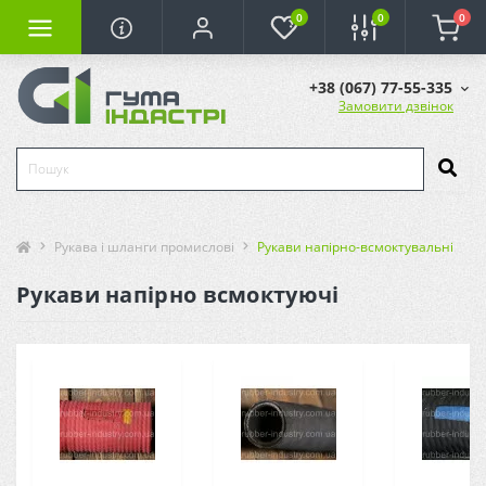
0
0
0
+38 (067) 77-55-335
Замовити дзвінок
Рукава і шланги промислові
Рукави напірно-всмоктувальні
Рукави напірно всмоктуючі