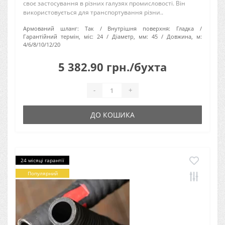
своє застосування в різних галузях промисловості. Він
використовується для транспортування різни..
Армований шланг:
Так
Внутрішня поверхня:
Гладка
Гарантійний термін, міс:
24
Діаметр, мм:
45
Довжина, м:
4/6/8/10/12/20
5 382.90 грн./бухта
-
+
ДО КОШИКА
24 місяці гарантії
Популярний