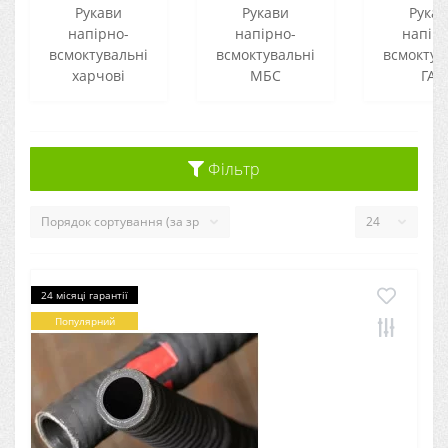
Рукави
Рукави
Рука
напірно-
напірно-
напір
всмоктувальні
всмоктувальні
всмоктув
харчові
МБС
ГАЗ
Фільтр
24 місяці гарантії
Популярний