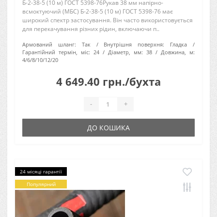
Б-2-38-5 (10 м) ГОСТ 5398-76Рукав 38 мм напірно-
всмоктуючий (МБС) Б-2-38-5 (10 м) ГОСТ 5398-76 має
широкий спектр застосування. Він часто використовується
для перекачування різних рідин, включаючи п..
Армований шланг:
Так
Внутрішня поверхня:
Гладка
Гарантійний термін, міс:
24
Діаметр, мм:
38
Довжина, м:
4/6/8/10/12/20
4 649.40 грн./бухта
-
+
ДО КОШИКА
24 місяці гарантії
Популярний